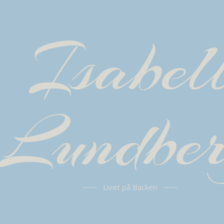
Isabel
Lundbe
Livet på Backen