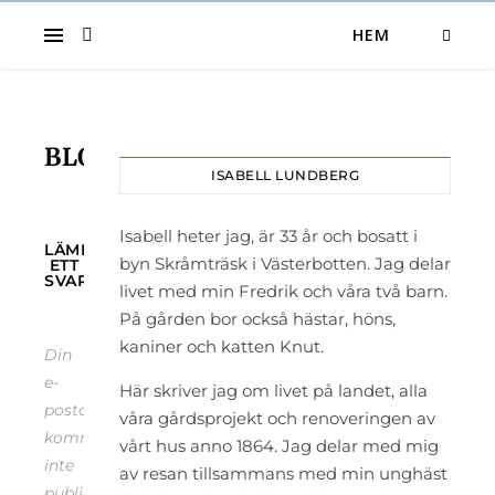
HEM
BLOGG
ISABELL LUNDBERG
Isabell heter jag, är 33 år och bosatt i
LÄMNA
byn Skråmträsk i Västerbotten. Jag delar
ETT
SVAR
livet med min Fredrik och våra två barn.
På gården bor också hästar, höns,
kaniner och katten Knut.
Din
e-
Här skriver jag om livet på landet, alla
postadress
våra gårdsprojekt och renoveringen av
kommer
vårt hus anno 1864. Jag delar med mig
inte
av resan tillsammans med min unghäst
publiceras.