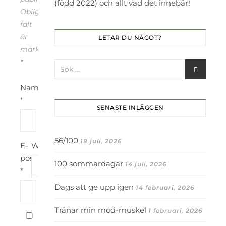
(född 2022) och allt vad det innebär!
Obligatoriska
fält
är
LETAR DU NÅGOT?
märkta
*
Namn
*
SENASTE INLÄGGEN
56/100
19 juli, 2026
E-
Webbplats
postadress
100 sommardagar
14 juli, 2026
*
Dags att ge upp igen
14 februari, 2026
Tränar min mod-muskel
1 februari, 2026