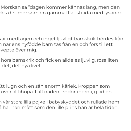
on. Morskan sa “dagen kommer kännas lång, men den
 kändes det mer som en gammal fiat strada med lysande
var medtagen och inget ljuvligt barnskrik hördes från
 när ens nyfödde barn tas från en och förs till ett
svepte över mig.
k höra barnskrik och fick en alldeles ljuvlig, rosa liten
det; det nya livet.
 Ett lugn och en sån enorm kärlek. Kroppen som
ver alltihopa. Lättnaden, endorfinerna, glädjen.
in vår stora lilla pojke i babyskyddet och rullade hem
så har han mått som den lille prins han är hela tiden.