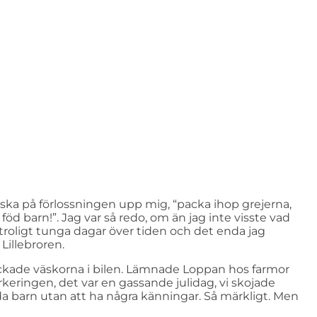
ska på förlossningen upp mig, “packa ihop grejerna,
d barn!”. Jag var så redo, om än jag inte visste vad
troligt tunga dagar över tiden och det enda jag
Lillebroren.
Packade väskorna i bilen. Lämnade Loppan hos farmor
parkeringen, det var en gassande julidag, vi skojade
a barn utan att ha några känningar. Så märkligt. Men