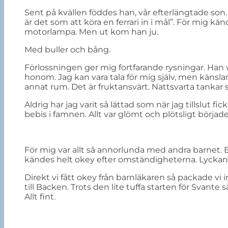
Sent på kvällen föddes han, vår efterlängtade s
är det som att köra en ferrari in i mål”. För mig
motorlampa. Men ut kom han ju.
Med buller och bång.
Förlossningen ger mig fortfarande rysningar. Han 
honom. Jag kan vara tala för mig själv, men känslan
annat rum. Det är fruktansvärt. Nattsvarta tankar 
Aldrig har jag varit så lättad som när jag tillslut fic
bebis i famnen. Allt var glömt och plötsligt började 
För mig var allt så annorlunda med andra barnet.
kändes helt okey efter omständigheterna. Lyckan ö
Direkt vi fått okey från barnläkaren så packade vi 
till Backen. Trots den lite tuffa starten för Svante 
Allt fint.