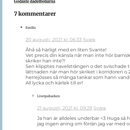
Godaste dadelbollarna
7 kommentarer
Emilia
20 augusti, 2021 kl. 06:33
Svara
Åhå så härligt med en liten Svante!
Vet precis din känsla när man inte hör barnsk
skriker han inte?!
Sen klipptes navelsträngen o det svischade t
lättnaden när man hör skriket i korridoren o
herrejösses så många tankar som hann vand
All lycka och kärlek till er!
Livetpabacken
21 augusti, 2021 kl. 09:29
Svara
Ja han är alldeles underbar <3 Huga så 
jag ingen aning om förrän jag var med o