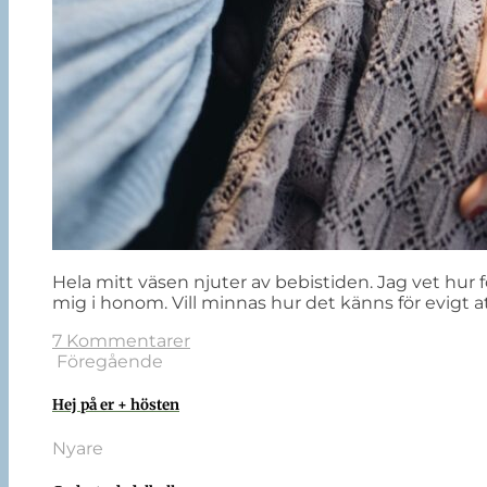
Hela mitt väsen njuter av bebistiden. Jag vet hur f
mig i honom. Vill minnas hur det känns för evigt 
7 Kommentarer
Föregående
Hej på er + hösten
Nyare