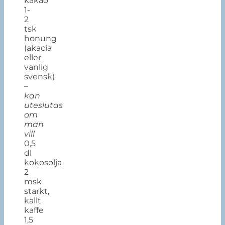
kakao
1-
2
tsk
honung
(akacia
eller
vanlig
svensk)
–
kan
uteslutas
om
man
vill
0,5
dl
kokosolja
2
msk
starkt,
kallt
kaffe
1,5