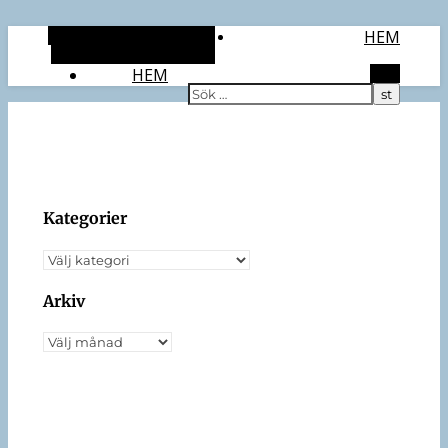
Alternativt sidopanel
HEM
Slumpmässig artikel
HEM
Sök
Kategorier
Kategorier
Arkiv
Arkiv