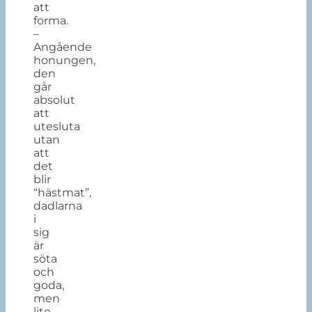
att
forma.
–
Angående
honungen,
den
går
absolut
att
utesluta
utan
att
det
blir
“hästmat”,
dadlarna
i
sig
är
söta
och
goda,
men
lite