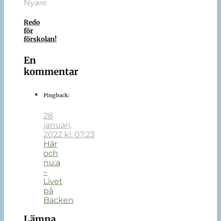
Nyare
Redo
för
förskolan!
En
kommentar
Pingback:
28
januari,
2022 kl. 07:23
Här
och
nu:a
–
Livet
på
Backen
Lämna