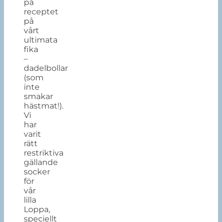
på
receptet
på
vårt
ultimata
fika
–
dadelbollar
(som
inte
smakar
hästmat!).
Vi
har
varit
rätt
restriktiva
gällande
socker
för
vår
lilla
Loppa,
speciellt