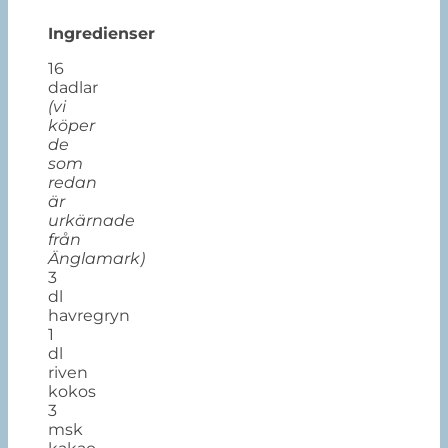
Ingredienser
16
dadlar
(vi
köper
de
som
redan
är
urkärnade
från
Änglamark)
3
dl
havregryn
1
dl
riven
kokos
3
msk