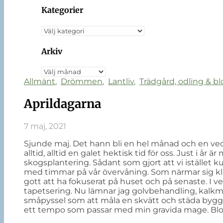
Kategorier
Kategorier
Arkiv
Arkiv
Allmänt
,
Drömmen
,
Lantliv
,
Trädgård, odling & 
Aprildagarna
7 maj, 2021
Sjunde maj. Det hann bli en hel månad och en vecka
alltid, alltid en galet hektisk tid för oss. Just i å
skogsplantering. Sådant som gjort att vi istället
med timmar på vår övervåning. Som närmar sig klar.
gott att ha fokuserat på huset och på senaste. I v
tapetsering. Nu lämnar jag golvbehandling, kalkmål
småpyssel som att måla en skvätt och städa bygg
ett tempo som passar med min gravida mage. Blogg