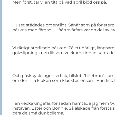
Men först, tar vi en titt på vad april bjöd oss på.
Huset städades ordentligt. Sånär som på fönsterp
påskris med färgad ull från svärfars var en del av år
Vi riktigt storfirade påsken. På ett härligt, långsam
golvslipning, men liksom veckorna innan kantades 
Och påskkycklingen vi fick, tillslut. “Lillebrun” s
om den lilla kraken som kläcktes ensam. Han fick h
I en vecka ungefär, för sedan hämtade jag hem t
instavän. Ester och Bonnie. Så älskade från första st
bära de små dunbollarna.