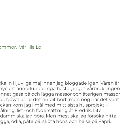
blommor
,
Vår lilla Lo
 in i ljuvliga maj innan jag bloggade igen. Våren är
r är mycket annorlunda. Inga hästar, inget vårbruk, ingen
 kunnat gasa på och lägga massor och återigen massor
 Nåväl, än är det en bit bort, men nog har det varit
eckan kom jag i mål med mitt sista husprojekt –
ning, list- och fodersättning åt Fredrik. Lite
damm ska jag göra. Men mest ska jag försöka hitta
a, odla, påta på, sköta höns och hälsa på Fapri.