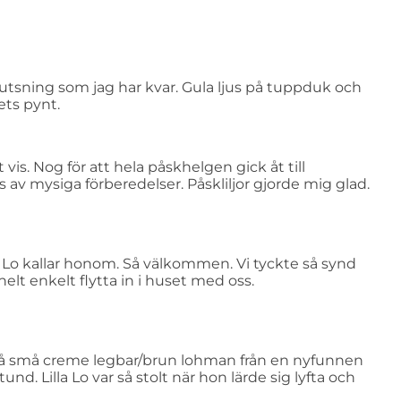
utsning som jag har kvar. Gula ljus på tuppduk och
ets pynt.
t vis. Nog för att hela påskhelgen gick åt till
av mysiga förberedelser. Påskliljor gjorde mig glad.
om Lo kallar honom. Så välkommen. Vi tyckte så synd
elt enkelt flytta in i huset med oss.
vå små creme legbar/brun lohman från en nyfunnen
und. Lilla Lo var så stolt när hon lärde sig lyfta och