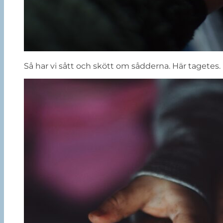
Så har vi sått och skött om sådderna. Här tagetes.