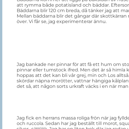
att rymma både potatisland och bäddar. Eftersom 
Bäddarna blir 120 cm breda, då tänker jag att ma
Mellan bäddarna blir det gångar där skottkärran r
över. Vi får se, jag experimenterar ännu.
Jag bankade ner pinnar för att få ett hum om st
pinnar eller tumstock ifred. Men det är så himla 
hoppas att det kan bli vår grej, min och Los allt
skördar näpna morötter, vattnar hängiga kålplantor
det så, att någon sorts urkraft väcks i en när ma
Jag fick en herrans massa roliga frön när jag fyllde
och ruccola. Sedan har jag beställt till morot, sq
silver- sättlök. Jag har en liten bok där jag redan