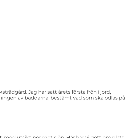
ksträdgård. Jag har satt årets första frön i jord,
tformningen av bäddarna, bestämt vad som ska odlas på
 med utsikt ner mot sjön. Här har vi gott om plats