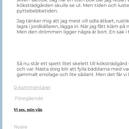
köksträdgården skulle se ut. Men tiden och lusten t
pyttebebbetiden.
Jag tänker mig att jag mest vill odla ätbart, rustika
lagra i jordkällaren, lägga in. När jag fått kläm på 
Men den drömmen ligger några år bort. En sak i t
Så nu står ett spett litet skelett till köksträdg
och var. Nästa steg blir att fylla bäddarna med v
gammalt ensilage och lite sådant. Men det får vi 
0 kommentarer
Föregående
Vi ses, min vän
Nyare