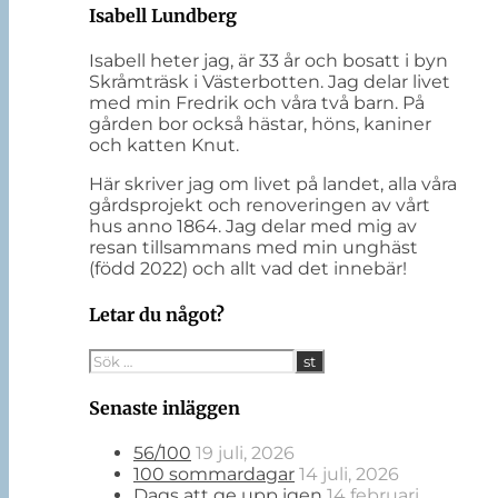
Isabell Lundberg
Isabell heter jag, är 33 år och bosatt i byn
Skråmträsk i Västerbotten. Jag delar livet
med min Fredrik och våra två barn. På
gården bor också hästar, höns, kaniner
och katten Knut.
Här skriver jag om livet på landet, alla våra
gårdsprojekt och renoveringen av vårt
hus anno 1864. Jag delar med mig av
resan tillsammans med min unghäst
(född 2022) och allt vad det innebär!
Letar du något?
Senaste inläggen
56/100
19 juli, 2026
100 sommardagar
14 juli, 2026
Dags att ge upp igen
14 februari,