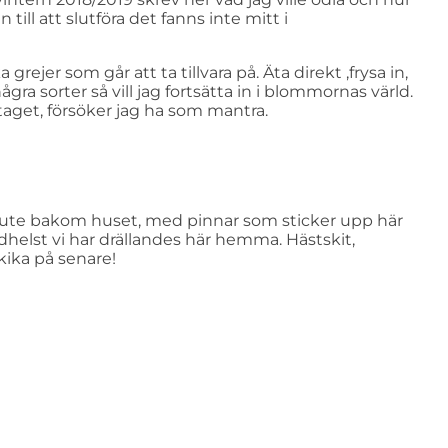
ill att slutföra det fanns inte mitt i
 grejer som går att ta tillvara på. Äta direkt ,frysa in,
några sorter så vill jag fortsätta in i blommornas värld.
aget, försöker jag ha som mantra.
ård ute bakom huset, med pinnar som sticker upp här
adhelst vi har drällandes här hemma. Hästskit,
kika på senare!