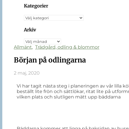
Kategorier
Arkiv
Allmänt
,
Trädgård, odling & blommor
Början på odlingarna
2 maj, 2020
Vi har tagit nästa steg i planeringen av vår lilla kö
beställt lite frön och sättlökar, ritat lite på u
vilken plats och slutligen mätt upp bäddarna
Bäddarna kommer att ligga på baksidan av huset,