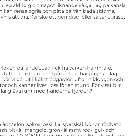
jag aldrig gjort något liknande så går jag på känsla.
n kan rensa ogräs och påta på från båda sidorna.
yms att dra. Kanske ett genidrag, eller så tar ogräset
orleken på landet. Jag fick ha varken hammare,
kul att ha en liten med på sådana här projekt. Jag
så. Där vi går ut i köksträdgården efter middagen och
 och känner livet i oss för en stund. För visst blir
n får gräva runt med händerna i jorden?
 år. Melon, solros, basilika, spetskål, bönor, rödbetor
uash, vitkål, mangold, grönkål samt röd-, gul- och
 vintern 2018/2019 skrev ner vad jag ville odla och hur