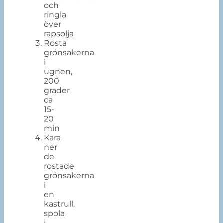
och
ringla
över
rapsolja
Rosta
grönsakerna
i
ugnen,
200
grader
ca
15-
20
min
Kara
ner
de
rostade
grönsakerna
i
en
kastrull,
spola
i