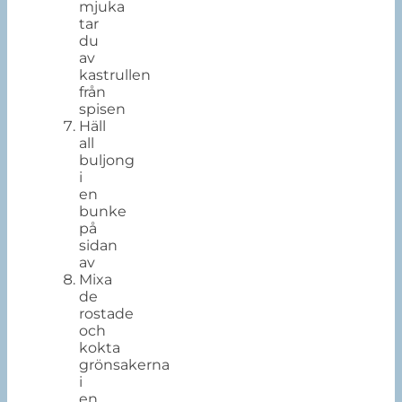
mjuka
tar
du
av
kastrullen
från
spisen
Häll
all
buljong
i
en
bunke
på
sidan
av
Mixa
de
rostade
och
kokta
grönsakerna
i
en