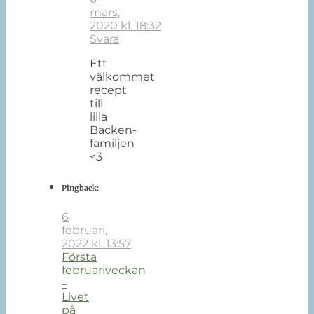
mars,
2020 kl. 18:32
Svara
Ett
välkommet
recept
till
lilla
Backen-
familjen
<3
Pingback:
6
februari,
2022 kl. 13:57
Första
februariveckan
–
Livet
på