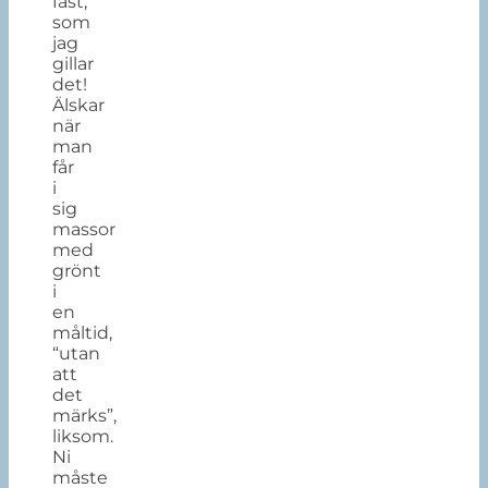
fast,
som
jag
gillar
det!
Älskar
när
man
får
i
sig
massor
med
grönt
i
en
måltid,
“utan
att
det
märks”,
liksom.
Ni
måste