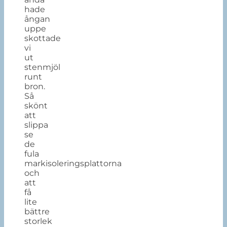
hade
ångan
uppe
skottade
vi
ut
stenmjöl
runt
bron.
Så
skönt
att
slippa
se
de
fula
markisoleringsplattorna
och
att
få
lite
bättre
storlek