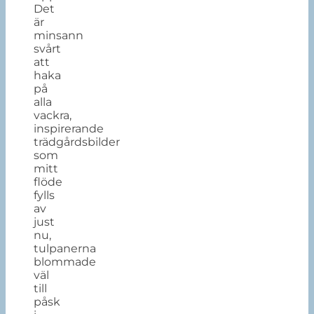
Det
är
minsann
svårt
att
haka
på
alla
vackra,
inspirerande
trädgårdsbilder
som
mitt
flöde
fylls
av
just
nu,
tulpanerna
blommade
väl
till
påsk