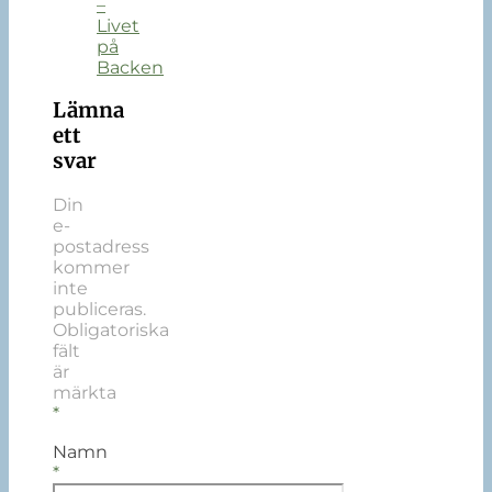
–
Livet
på
Backen
Lämna
ett
svar
Din
e-
postadress
kommer
inte
publiceras.
Obligatoriska
fält
är
märkta
*
Namn
*