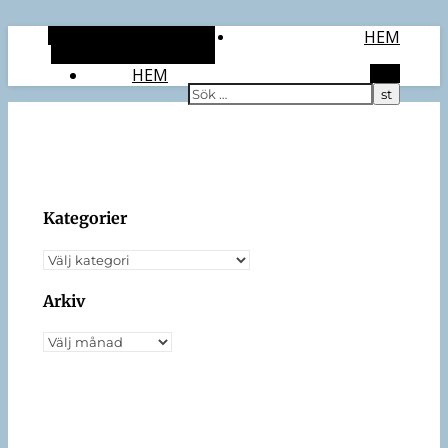
Alternativt sidopanel
HEM
Slumpmässig artikel
HEM
Sök
Kategorier
Kategorier
Arkiv
Arkiv