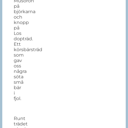
Musöron
på
björkarna
och
knopp
på
Los
dopträd.
Ett
körsbärsträd
som
gav
oss
några
söta
små
bär
i
fjol.
Runt
trädet