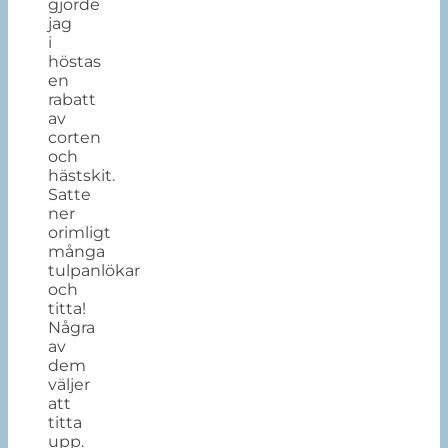
gjorde
jag
i
höstas
en
rabatt
av
corten
och
hästskit.
Satte
ner
orimligt
många
tulpanlökar
och
titta!
Några
av
dem
väljer
att
titta
upp.