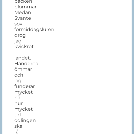
backen”
blommar.
Medan
Svante
sov
förmiddagsluren
drog
jag
kvickrot
i
landet.
Händerna
ömmar
och
jag
funderar
mycket
på
hur
mycket
tid
odlingen
ska
få