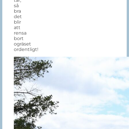
tar,
så
bra
det
blir
att
rensa
bort
ogräset
ordentligt!