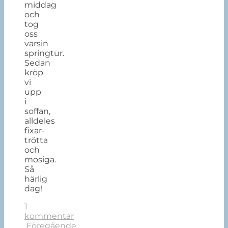
middag
och
tog
oss
varsin
springtur.
Sedan
kröp
vi
upp
i
soffan,
alldeles
fixar-
trötta
och
mosiga.
Så
härlig
dag!
1
kommentar
Föregående