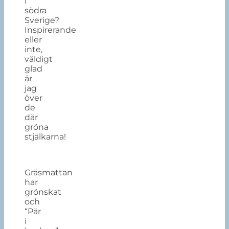
i
södra
Sverige?
Inspirerande
eller
inte,
väldigt
glad
är
jag
över
de
där
gröna
stjälkarna!
Gräsmattan
har
grönskat
och
“Pär
i