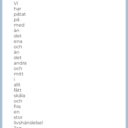
Vi
har
påtat
på
med
än
det
ena
och
än
det
andra
och
mitt
i
allt
fått
skåla
och
fira
en
stor
livshändelse!