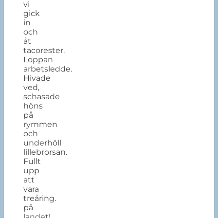
vi
gick
in
och
åt
tacorester.
Loppan
arbetsledde.
Hivade
ved,
schasade
höns
på
rymmen
och
underhöll
lillebrorsan.
Fullt
upp
att
vara
treåring.
på
landet!