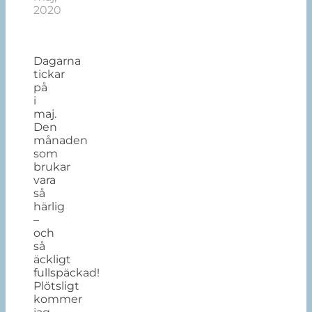
2020
Dagarna
tickar
på
i
maj.
Den
månaden
som
brukar
vara
så
härlig
–
och
så
äckligt
fullspäckad!
Plötsligt
kommer