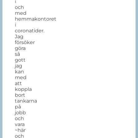
i
och
med
hemmakontoret
i
coronatider.
Jag
försöker
göra
så
gott
jag
kan
med
att
koppla
bort
tankarna
på
jobb
och
vara
~här
och