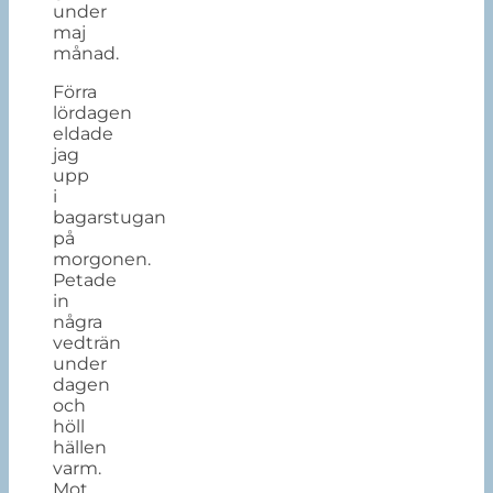
under
maj
månad.
Förra
lördagen
eldade
jag
upp
i
bagarstugan
på
morgonen.
Petade
in
några
vedträn
under
dagen
och
höll
hällen
varm.
Mot