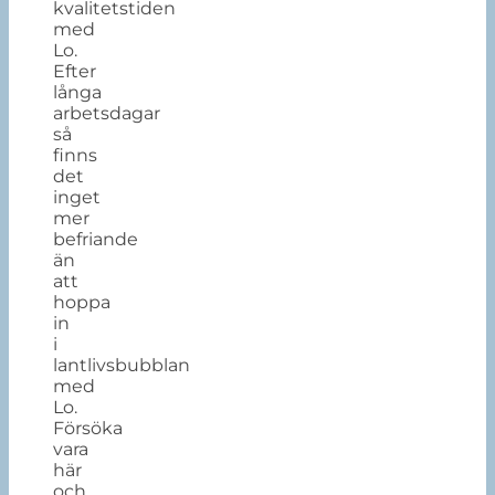
kvalitetstiden
med
Lo.
Efter
långa
arbetsdagar
så
finns
det
inget
mer
befriande
än
att
hoppa
in
i
lantlivsbubblan
med
Lo.
Försöka
vara
här
och