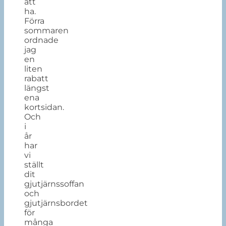
att
ha.
Förra
sommaren
ordnade
jag
en
liten
rabatt
längst
ena
kortsidan.
Och
i
år
har
vi
ställt
dit
gjutjärnssoffan
och
gjutjärnsbordet
för
många