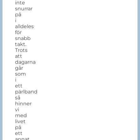
inte
snurrar
på
i
alldeles
för
snabb
takt.
Trots
att
dagarna
går
som
i
ett
pärlband
så
hinner
vi
med
livet
på
ett
annat