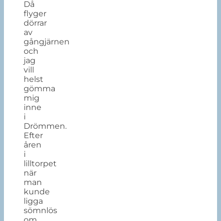
Då
flyger
dörrar
av
gångjärnen
och
jag
vill
helst
gömma
mig
inne
i
Drömmen.
Efter
åren
i
lilltorpet
när
man
kunde
ligga
sömnlös
om