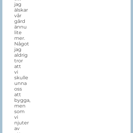
jag
älskar
vår
gård
ännu
lite
mer.
Något
jag
aldrig
tror
att
vi
skulle
unna
oss
att
bygga,
men
som
vi
njuter
av