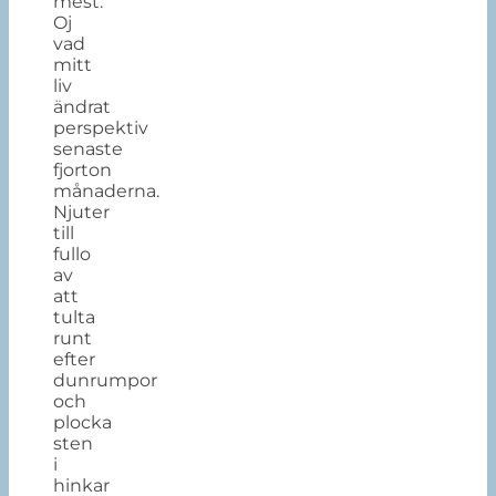
mest.
Oj
vad
mitt
liv
ändrat
perspektiv
senaste
fjorton
månaderna.
Njuter
till
fullo
av
att
tulta
runt
efter
dunrumpor
och
plocka
sten
i
hinkar