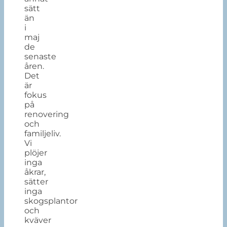
sätt
än
i
maj
de
senaste
åren.
Det
är
fokus
på
renovering
och
familjeliv.
Vi
plöjer
inga
åkrar,
sätter
inga
skogsplantor
och
kväver