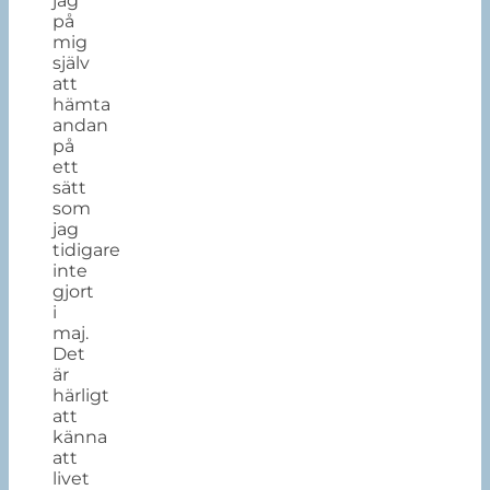
jag
på
mig
själv
att
hämta
andan
på
ett
sätt
som
jag
tidigare
inte
gjort
i
maj.
Det
är
härligt
att
känna
att
livet