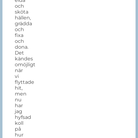
elda
och
sköta
hällen,
grädda
och
fixa
och
dona.
Det
kändes
omöjligt
när
vi
flyttade
hit,
men
nu
har
jag
hyfsad
koll
på
hur