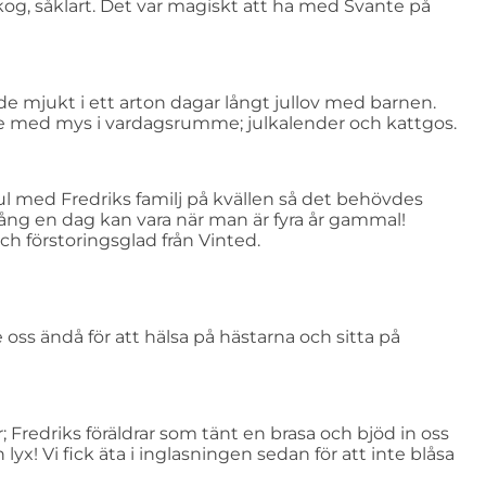
skog, såklart. Det var magiskt att ha med Svante på
e mjukt i ett arton dagar långt jullov med barnen.
e med mys i vardagsrumme; julkalender och kattgos.
 jul med Fredriks familj på kvällen så det behövdes
 lång en dag kan vara när man är fyra år gammal!
h förstoringsglad från Vinted.
ss ändå för att hälsa på hästarna och sitta på
; Fredriks föräldrar som tänt en brasa och bjöd in oss
yx! Vi fick äta i inglasningen sedan för att inte blåsa