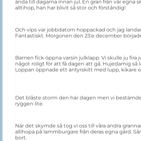
ända till dagarna innan jul. En gran från vår egna 
alltihop, han har blivit så stor och förståndig!
Och vips var jobbdatorn hoppackad och jag landad
Fantastiskt. Morgonen den 23:e december börjad
Barnen fick öppna varsin julklapp. Vi skulle ju fira
något roligt för att få dagen att gå. Hujedamig så
Loppan öppnade ett äntyrskitt med lupp, kikare oc
Det blåste storm den här dagen men vi bestämde o
ryggen lite.
När det skymde så tog vi oss till våra andra grannar
allihopa på lammburgare från deras egna gård. Sån l
bort.