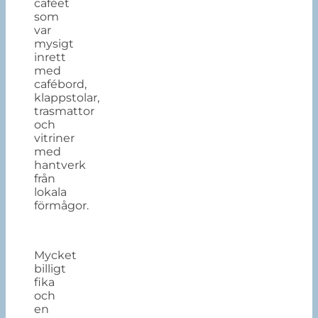
caféet
som
var
mysigt
inrett
med
cafébord,
klappstolar,
trasmattor
och
vitriner
med
hantverk
från
lokala
förmågor.
Mycket
billigt
fika
och
en