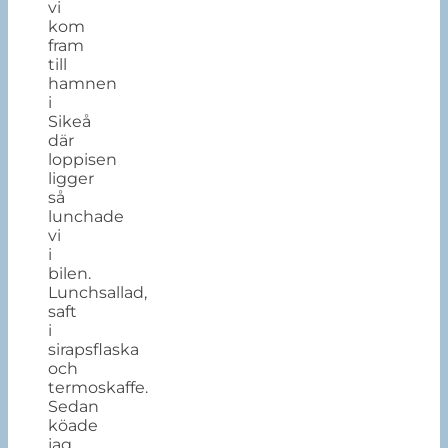
vi
kom
fram
till
hamnen
i
Sikeå
där
loppisen
ligger
så
lunchade
vi
i
bilen.
Lunchsallad,
saft
i
sirapsflaska
och
termoskaffe.
Sedan
köade
jag