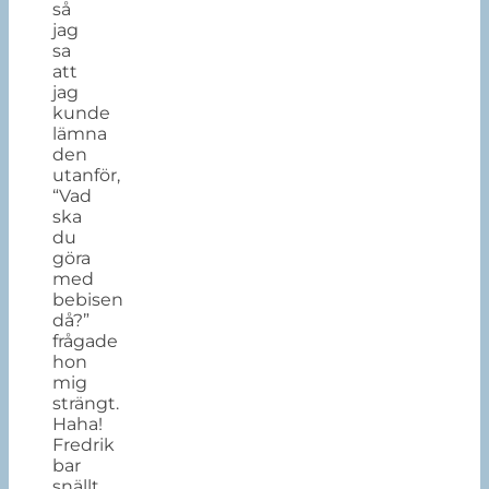
så
jag
sa
att
jag
kunde
lämna
den
utanför,
“Vad
ska
du
göra
med
bebisen
då?”
frågade
hon
mig
strängt.
Haha!
Fredrik
bar
snällt