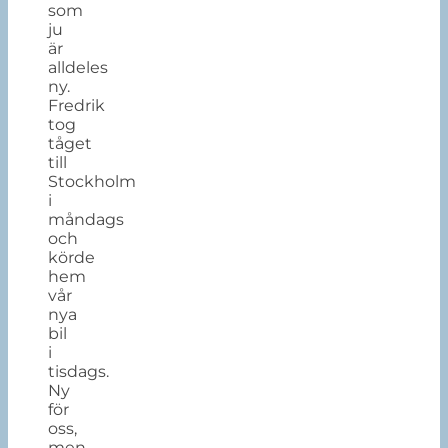
som
ju
är
alldeles
ny.
Fredrik
tog
tåget
till
Stockholm
i
måndags
och
körde
hem
vår
nya
bil
i
tisdags.
Ny
för
oss,
men