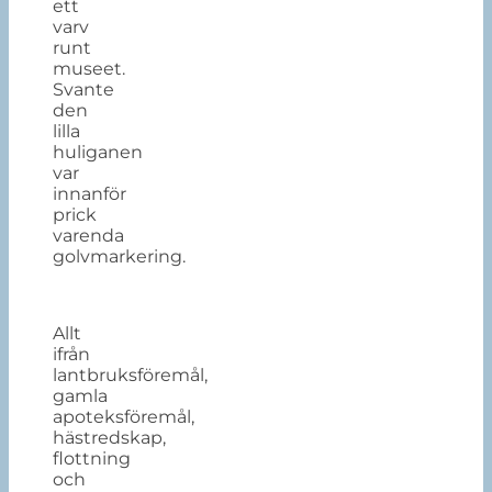
ett
varv
runt
museet.
Svante
den
lilla
huliganen
var
innanför
prick
varenda
golvmarkering.
Allt
ifrån
lantbruksföremål,
gamla
apoteksföremål,
hästredskap,
flottning
och