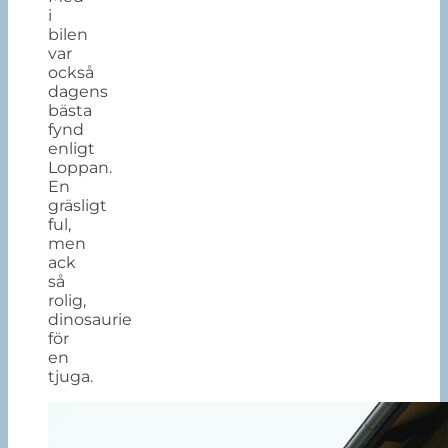
i
bilen
var
också
dagens
bästa
fynd
enligt
Loppan.
En
gräsligt
ful,
men
ack
så
rolig,
dinosaurie
för
en
tjuga.