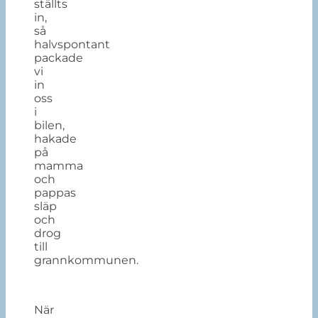
ställts
in,
så
halvspontant
packade
vi
in
oss
i
bilen,
hakade
på
mamma
och
pappas
släp
och
drog
till
grannkommunen.
När