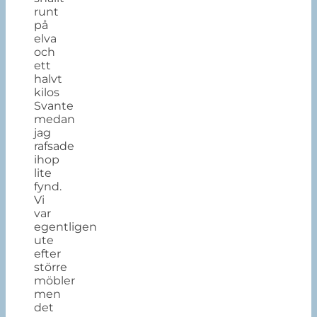
runt
på
elva
och
ett
halvt
kilos
Svante
medan
jag
rafsade
ihop
lite
fynd.
Vi
var
egentligen
ute
efter
större
möbler
men
det