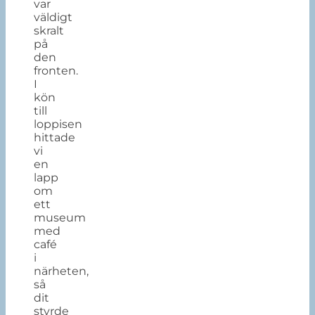
var
väldigt
skralt
på
den
fronten.
I
kön
till
loppisen
hittade
vi
en
lapp
om
ett
museum
med
café
i
närheten,
så
dit
styrde