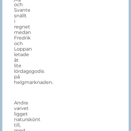
och
Svante
snällt
i
regnet
medan
Fredrik
och
Loppan
letade
åt
lite
lördagsgodis
på
helgmarknaden.
Andra
varvet
ligget
naturskönt
till,
med