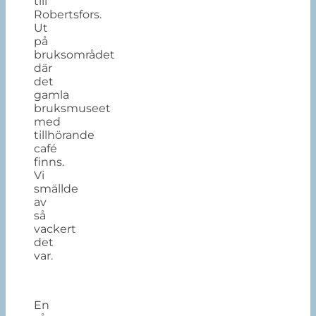
till
Robertsfors.
Ut
på
bruksområdet
där
det
gamla
bruksmuseet
med
tillhörande
café
finns.
Vi
smällde
av
så
vackert
det
var.
En