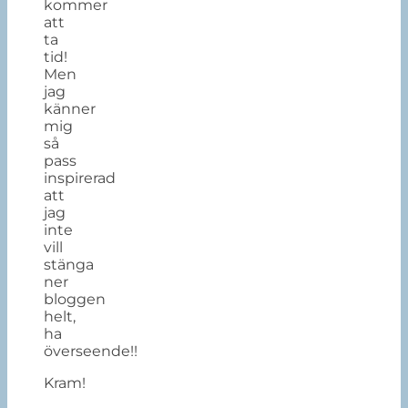
kommer
att
ta
tid!
Men
jag
känner
mig
så
pass
inspirerad
att
jag
inte
vill
stänga
ner
bloggen
helt,
ha
överseende!!
Kram!