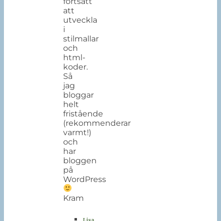
fortsatt
att
utveckla
i
stilmallar
och
html-
koder.
Så
jag
bloggar
helt
fristående
(rekommenderar
varmt!)
och
har
bloggen
på
WordPress
Kram
Lisa