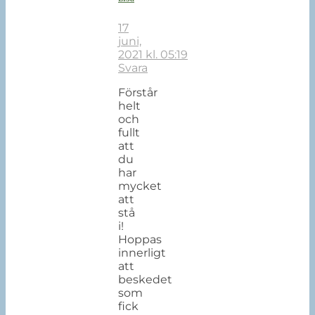
17
juni,
2021 kl. 05:19
Svara
Förstår
helt
och
fullt
att
du
har
mycket
att
stå
i!
Hoppas
innerligt
att
beskedet
som
fick