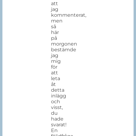
att
jag
kommenterat,
men
så
här
på
morgonen
bestämde
jag
mig
för
att
leta
åt
detta
inlägg
och
visst,
du
hade
svarat!
En