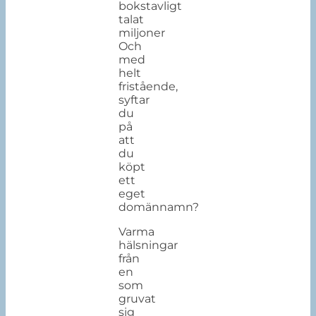
bokstavligt
talat
miljoner
Och
med
helt
fristående,
syftar
du
på
att
du
köpt
ett
eget
domännamn?
Varma
hälsningar
från
en
som
gruvat
sig