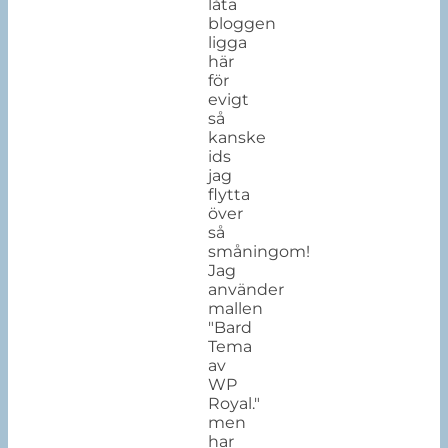
låta
bloggen
ligga
här
för
evigt
så
kanske
ids
jag
flytta
över
så
småningom!
Jag
använder
mallen
"Bard
Tema
av
WP
Royal."
men
har