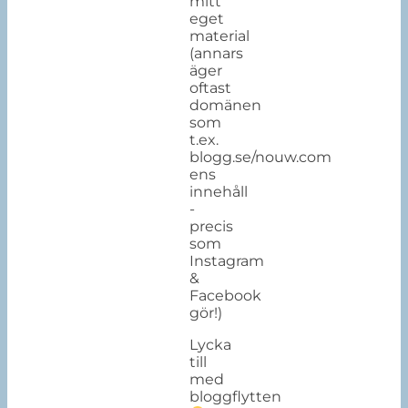
mitt
eget
material
(annars
äger
oftast
domänen
som
t.ex.
blogg.se/nouw.com
ens
innehåll
-
precis
som
Instagram
&
Facebook
gör!)
Lycka
till
med
bloggflytten