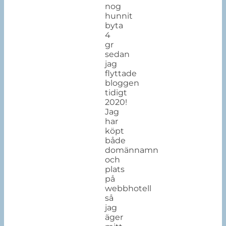
nog
hunnit
byta
4
gr
sedan
jag
flyttade
bloggen
tidigt
2020!
Jag
har
köpt
både
domännamn
och
plats
på
webbhotell
så
jag
äger