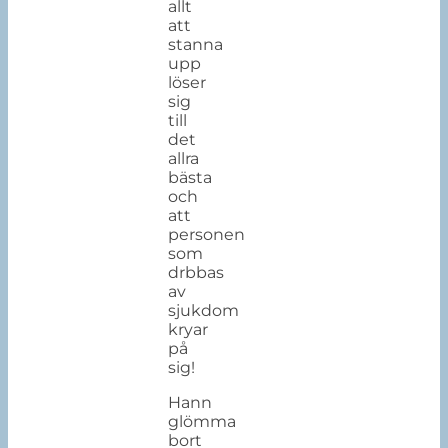
allt
att
stanna
upp
löser
sig
till
det
allra
bästa
och
att
personen
som
drbbas
av
sjukdom
kryar
på
sig!
Hann
glömma
bort