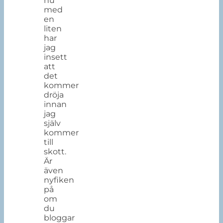
nu
med
en
liten
har
jag
insett
att
det
kommer
dröja
innan
jag
själv
kommer
till
skott.
Är
även
nyfiken
på
om
du
bloggar