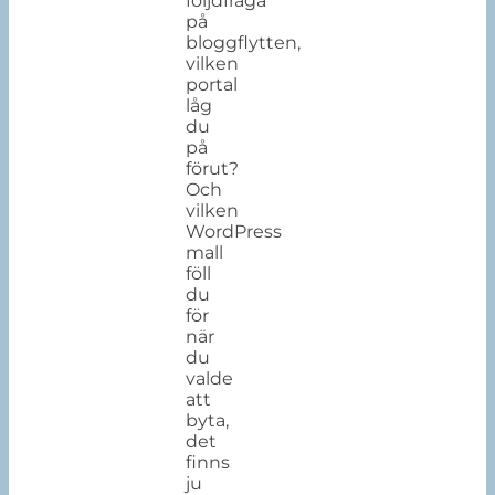
följdfråga
på
bloggflytten,
vilken
portal
låg
du
på
förut?
Och
vilken
WordPress
mall
föll
du
för
när
du
valde
att
byta,
det
finns
ju