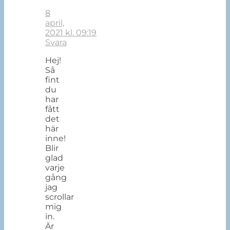
8
april,
2021 kl. 09:19
Svara
Hej!
Så
fint
du
har
fått
det
här
inne!
Blir
glad
varje
gång
jag
scrollar
mig
in.
Är