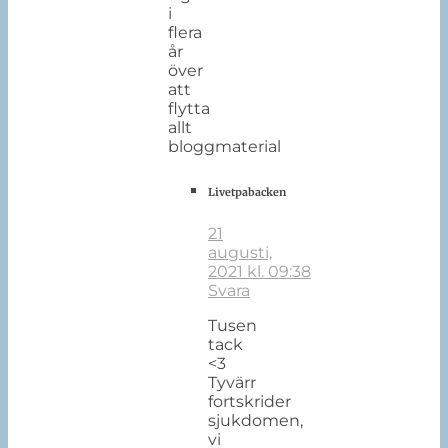
i
flera
år
över
att
flytta
allt
bloggmaterial
Livetpabacken
21
augusti,
2021 kl. 09:38
Svara
Tusen
tack
<3
Tyvärr
fortskrider
sjukdomen,
vi