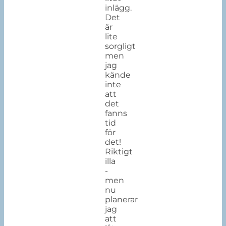
inlägg.
Det
är
lite
sorgligt
men
jag
kände
inte
att
det
fanns
tid
för
det!
Riktigt
illa
-
men
nu
planerar
jag
att