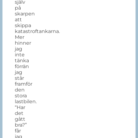
själv
på
skarpen
att
skippa
katastroftankarna.
Mer
hinner
jag
inte
tänka
förrän
jag
står
framför
den
stora
lastbilen.
“Har
det
gått
bra?”
får
jag