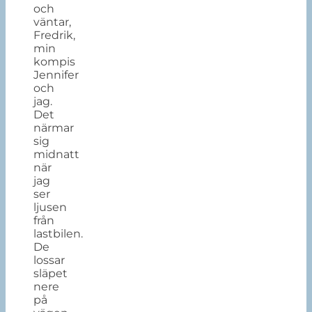
och
väntar,
Fredrik,
min
kompis
Jennifer
och
jag.
Det
närmar
sig
midnatt
när
jag
ser
ljusen
från
lastbilen.
De
lossar
släpet
nere
på