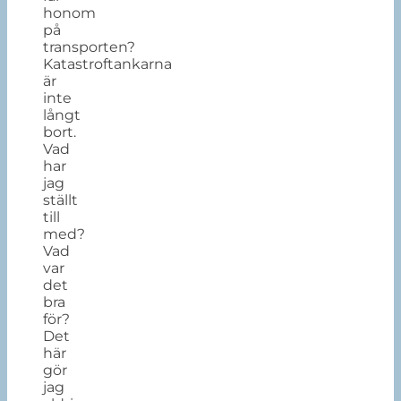
honom
på
transporten?
Katastroftankarna
är
inte
långt
bort.
Vad
har
jag
ställt
till
med?
Vad
var
det
bra
för?
Det
här
gör
jag