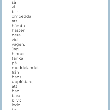
så
vi
blir
ombedda
att
hämta
hästen
nere
vid
vägen.
Jag
hinner
tänka
på
meddelandet
från
hans
uppfödare,
att
han
bara
blivit
ledd
tre