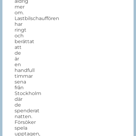
aldrig
mer
om.
Lastbilschauffören
har
ringt
och
berättat
att
de
är
en
handfull
timmar
sena
från
Stockholm
där
de
spenderat
natten.
Försöker
spela
upptagen,