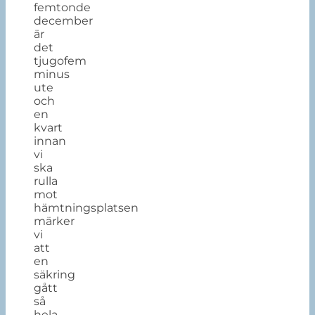
femtonde
december
är
det
tjugofem
minus
ute
och
en
kvart
innan
vi
ska
rulla
mot
hämtningsplatsen
märker
vi
att
en
säkring
gått
så
hela