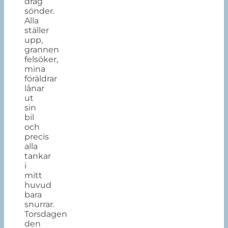
drag
sönder.
Alla
ställer
upp,
grannen
felsöker,
mina
föräldrar
lånar
ut
sin
bil
och
precis
alla
tankar
i
mitt
huvud
bara
snurrar.
Torsdagen
den