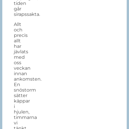
t
iden
går
sirapssakta.
Allt
och
precis
allt
har
jävlats
med
oss
veckan
innan
ankomsten.
En
snöstorm
sätter
käppar
i
hjulen,
timmarna
vi
tänkt