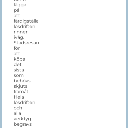
lägga
på
att
färdigställa
lösdriften
rinner
iväg.
Stadsresan
för
att
köpa
det
sista
som
behövs
skjuts
framåt.
Hela
lösdriften
och
alla
verktyg
begravs