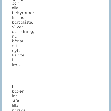
och
alla
bekymmer
känns
bortblåsta.
Vilket
utandning,
nu
börjar
ett
nytt
kapitel
i
livet.
I
boxen
intill
står
lilla
norska