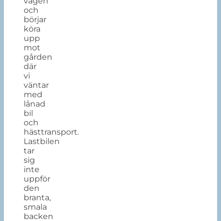
vägen
och
börjar
köra
upp
mot
gården
där
vi
väntar
med
lånad
bil
och
hästtransport.
Lastbilen
tar
sig
inte
uppför
den
branta,
smala
backen