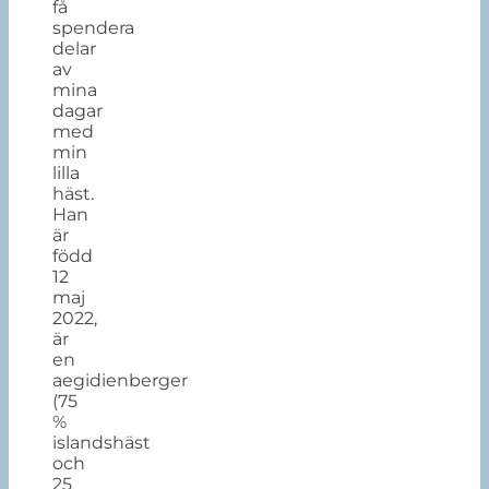
få
spendera
delar
av
mina
dagar
med
min
lilla
häst.
Han
är
född
12
maj
2022,
är
en
aegidienberger
(75
%
islandshäst
och
25