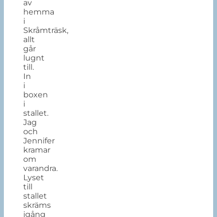
av
hemma
i
Skråmträsk,
allt
går
lugnt
till.
In
i
boxen
i
stallet.
Jag
och
Jennifer
kramar
om
varandra.
Lyset
till
stallet
skräms
igång