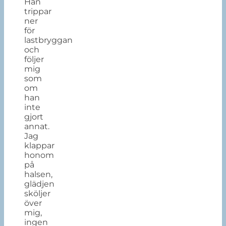
Han
trippar
ner
för
lastbryggan
och
följer
mig
som
om
han
inte
gjort
annat.
Jag
klappar
honom
på
halsen,
glädjen
sköljer
över
mig,
ingen