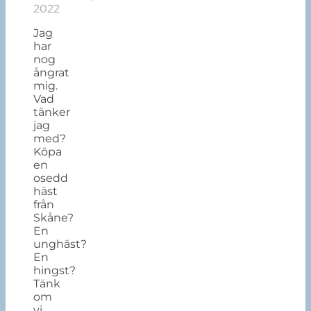
2022
Jag
har
nog
ångrat
mig.
Vad
tänker
jag
med?
Köpa
en
osedd
häst
från
Skåne?
En
unghäst?
En
hingst?
Tänk
om
vi