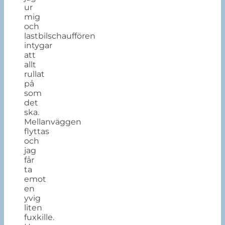
ur
mig
och
lastbilschauffören
intygar
att
allt
rullat
på
som
det
ska.
Mellanväggen
flyttas
och
jag
får
ta
emot
en
yvig
liten
fuxkille.