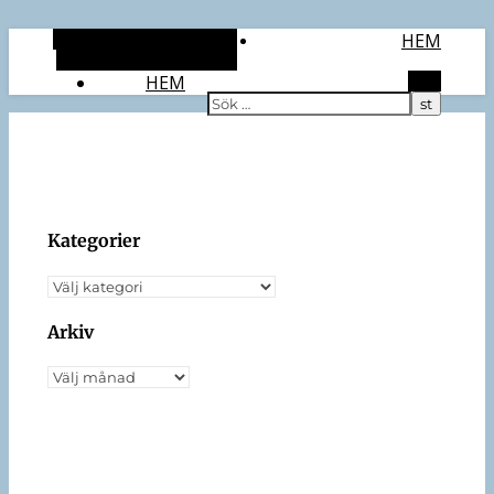
Alternativt sidopanel
HEM
Slumpmässig artikel
HEM
Sök
Kategorier
Kategorier
Arkiv
Arkiv