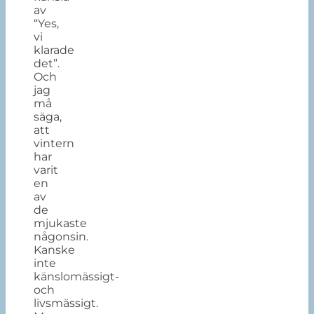
av
“Yes,
vi
klarade
det”.
Och
jag
må
säga,
att
vintern
har
varit
en
av
de
mjukaste
någonsin.
Kanske
inte
känslomässigt-
och
livsmässigt.