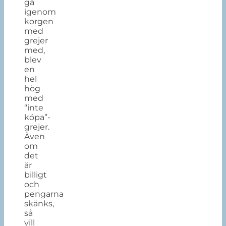
gå
igenom
korgen
med
grejer
med,
blev
en
hel
hög
med
“inte
köpa”-
grejer.
Även
om
det
är
billigt
och
pengarna
skänks,
så
vill