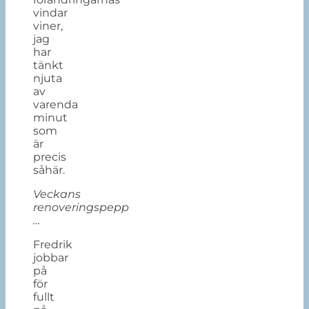
vindar
viner,
jag
har
tänkt
njuta
av
varenda
minut
som
är
precis
såhär.
Veckans
renoveringspepp
…
Fredrik
jobbar
på
för
fullt