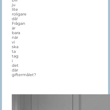
blir
ju
lite
roligare
då!
Frågan
är
bara
när
vi
ska
ta
tag
i
det
där
giftermålet?