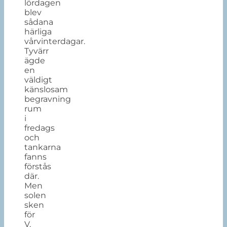
lördagen
blev
sådana
härliga
vårvinterdagar.
Tyvärr
ägde
en
väldigt
känslosam
begravning
rum
i
fredags
och
tankarna
fanns
förstås
där.
Men
solen
sken
för
V,