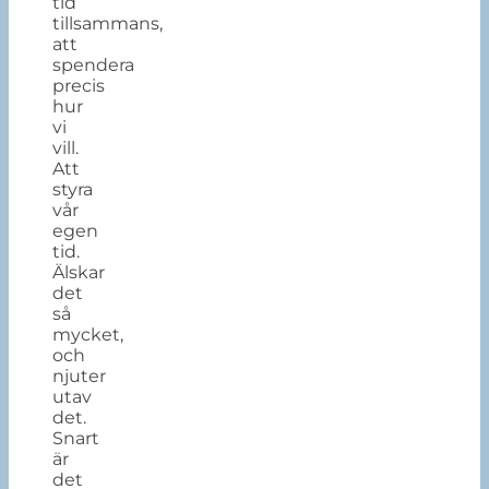
tid
tillsammans,
att
spendera
precis
hur
vi
vill.
Att
styra
vår
egen
tid.
Älskar
det
så
mycket,
och
njuter
utav
det.
Snart
är
det