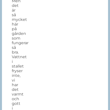
Men
det
är
så
mycket
här
på
gården
som
fungerar
så
bra.
Vattnet
i
stallet
fryser
inte,
vi
har
det
varmt
och
gott
i