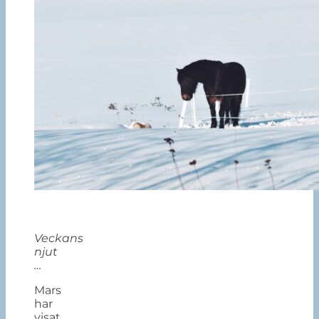
Veckans
njut
…
Mars
har
visat