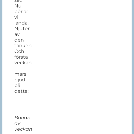
slit.
Nu
börjar
vi
landa.
Njuter
av
den
tanken.
Och
första
veckan
i
mars
bjöd
på
detta;
Början
av
veckan