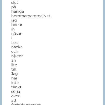
slut
på
härliga
hemmamammalivet,
jag
borrar
in
näsan
i
Los
nacke
och
njuter
än
lite
till.
Jag
har
inte
tänkt
sörja
över
att
förändringarnas