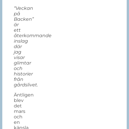
“Veckan
på
Backen”
är
ett
återkommande
inslag
där
jag
visar
glimtar
och
historier
från
gårdslivet.
Äntligen
blev
det
mars
och
en
känsla