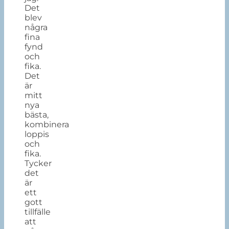
Det
blev
några
fina
fynd
och
fika.
Det
är
mitt
nya
bästa,
kombinera
loppis
och
fika.
Tycker
det
är
ett
gott
tillfälle
att