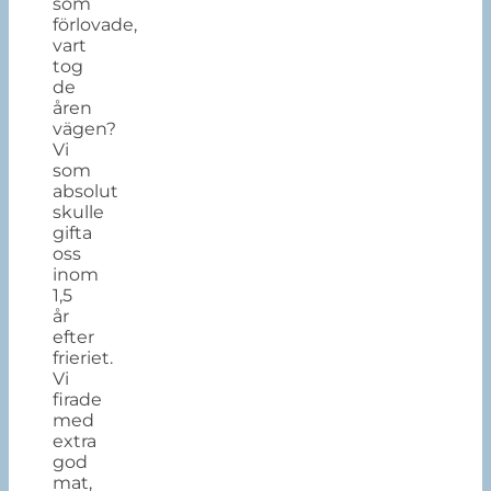
som
förlovade,
vart
tog
de
åren
vägen?
Vi
som
absolut
skulle
gifta
oss
inom
1,5
år
efter
frieriet.
Vi
firade
med
extra
god
mat,