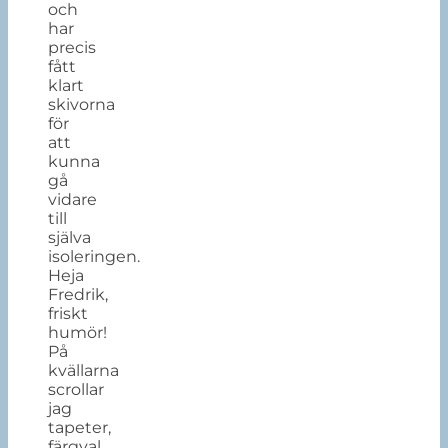
och
har
precis
fått
klart
skivorna
för
att
kunna
gå
vidare
till
själva
isoleringen.
Heja
Fredrik,
friskt
humör!
På
kvällarna
scrollar
jag
tapeter,
färgval,