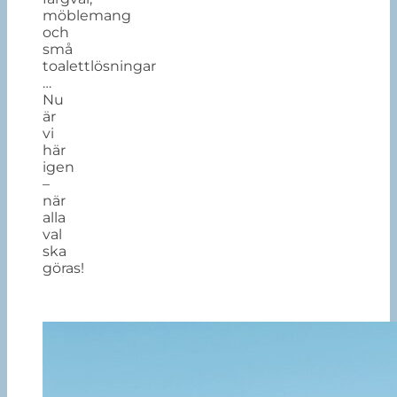
möblemang
och
små
toalettlösningar
…
Nu
är
vi
här
igen
–
när
alla
val
ska
göras!