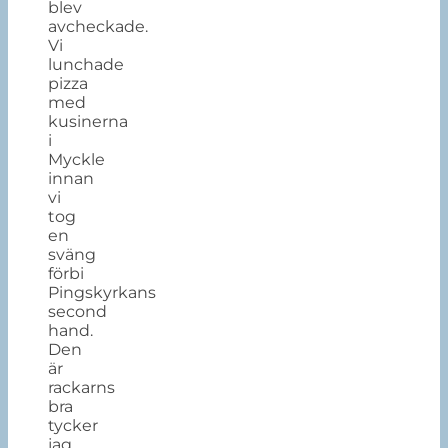
blev
avcheckade.
Vi
lunchade
pizza
med
kusinerna
i
Myckle
innan
vi
tog
en
sväng
förbi
Pingskyrkans
second
hand.
Den
är
rackarns
bra
tycker
jag.