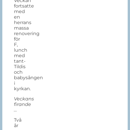
Veckan
fortsatte
med
en
herrans
massa
renovering
för
F,
lunch
med
tant-
Tildis
och
babysången
i
kyrkan.
Veckans
firande
…
Två
år