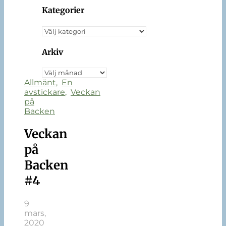
Kategorier
Kategorier
Arkiv
Arkiv
Allmänt
,
En
avstickare
,
Veckan
på
Backen
Veckan
på
Backen
#4
9
mars,
2020