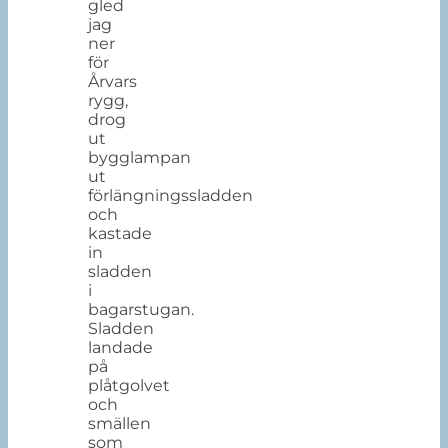
gled
jag
ner
för
Årvars
rygg,
drog
ut
bygglampan
ut
förlängningssladden
och
kastade
in
sladden
i
bagarstugan.
Sladden
landade
på
plåtgolvet
och
smällen
som