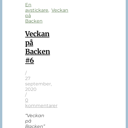
En
avstickare
,
Veckan
på
Backen
Veckan
på
Backen
#6
/
27
september,
2020
/
0
kommentarer
“Veckan
på
Backen”