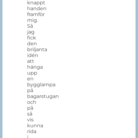
knappt
handen
framför
mig.
Så
jag
fick
den
briljanta
idén
att
hänga
upp
en
bygglampa
på
bagarstugan
och
på
så
vis
kunna
rida
i