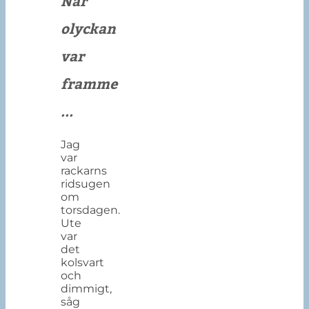
När
olyckan
var
framme
...
Jag
var
rackarns
ridsugen
om
torsdagen.
Ute
var
det
kolsvart
och
dimmigt,
såg