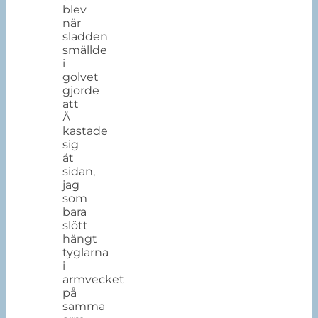
blev
när
sladden
smällde
i
golvet
gjorde
att
Å
kastade
sig
åt
sidan,
jag
som
bara
slött
hängt
tyglarna
i
armvecket
på
samma