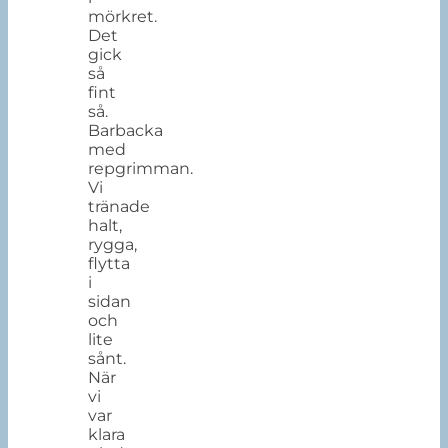
mörkret.
Det
gick
så
fint
så.
Barbacka
med
repgrimman.
Vi
tränade
halt,
rygga,
flytta
i
sidan
och
lite
sånt.
När
vi
var
klara