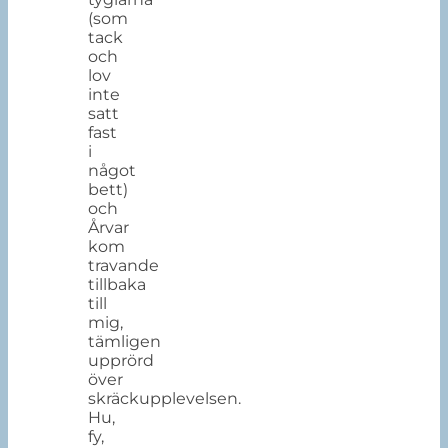
(som
tack
och
lov
inte
satt
fast
i
något
bett)
och
Årvar
kom
travande
tillbaka
till
mig,
tämligen
upprörd
över
skräckupplevelsen.
Hu,
fy,