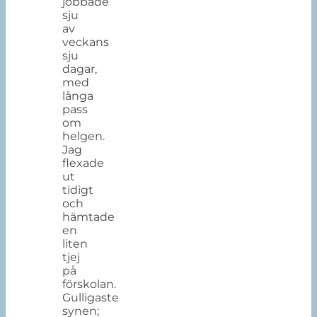
jobbade
sju
av
veckans
sju
dagar,
med
långa
pass
om
helgen.
Jag
flexade
ut
tidigt
och
hämtade
en
liten
tjej
på
förskolan.
Gulligaste
synen;