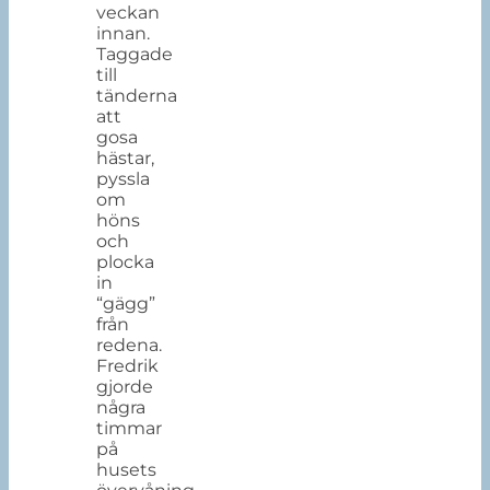
veckan
innan.
Taggade
till
tänderna
att
gosa
hästar,
pyssla
om
höns
och
plocka
in
“gägg”
från
redena.
Fredrik
gjorde
några
timmar
på
husets