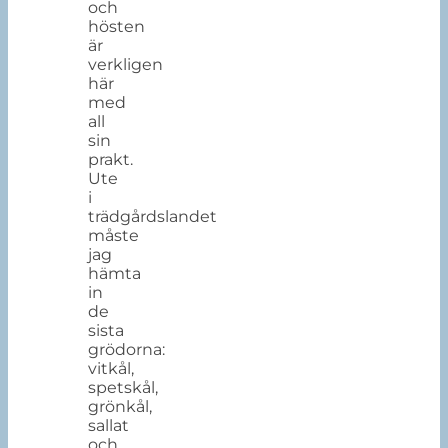
och
hösten
är
verkligen
här
med
all
sin
prakt.
Ute
i
trädgårdslandet
måste
jag
hämta
in
de
sista
grödorna:
vitkål,
spetskål,
grönkål,
sallat
och