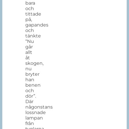
bara
och
tittade
på,
gapandes
och
tänkte
“Nu
går
allt
åt
skogen,
nu
bryter
han
benen
och
dör”.
Där
någonstans
lossnade
lampan
från
tyglarna