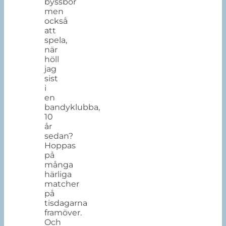
byssbor
men
också
att
spela,
när
höll
jag
sist
i
en
bandyklubba,
10
år
sedan?
Hoppas
på
många
härliga
matcher
på
tisdagarna
framöver.
Och