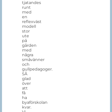
tjatandes
runt
med
en
reflexväst
modell
stor
ute
på
gården
med
några
småvänner
och
gullpedagoger.
SÅ
glad
över
att
få
ha
byaförskolan
kvar.
Vi