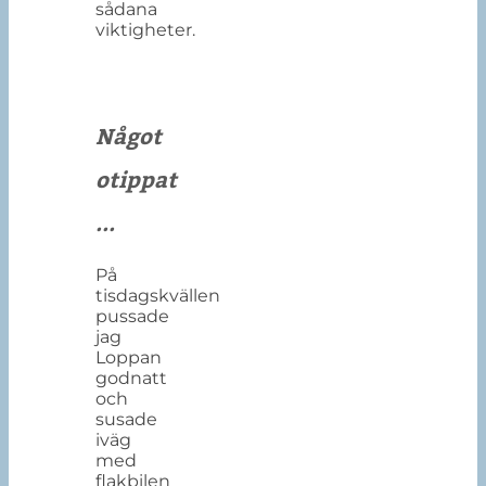
sådana
viktigheter.
Något
otippat
...
På
tisdagskvällen
pussade
jag
Loppan
godnatt
och
susade
iväg
med
flakbilen