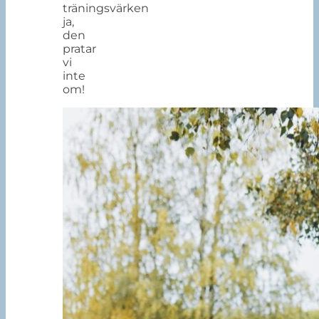
träningsvärken
ja,
den
pratar
vi
inte
om!