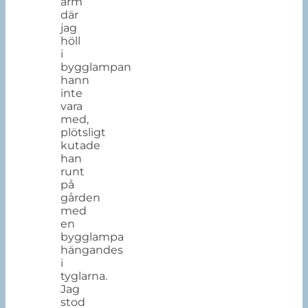
arm
där
jag
höll
i
bygglampan
hann
inte
vara
med,
plötsligt
kutade
han
runt
på
gården
med
en
bygglampa
hängandes
i
tyglarna.
Jag
stod