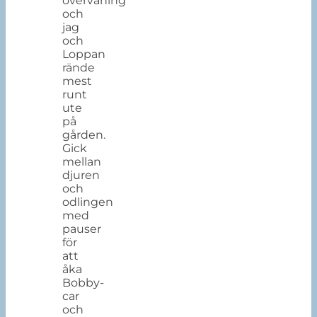
övervåning
och
jag
och
Loppan
rände
mest
runt
ute
på
gården.
Gick
mellan
djuren
och
odlingen
med
pauser
för
att
åka
Bobby-
car
och