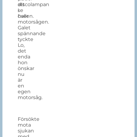
discolampan
att
i
se
hallen.
över
motorsågen.
Galet
spännande
tyckte
Lo,
det
enda
hon
önskar
nu
är
en
egen
motorsåg.
Försökte
mota
sjukan
med