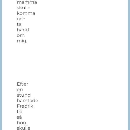
mamma
skulle
komma
och
ta
hand
om
mig.
Efter
en
stund
hämtade
Fredrik
Lo
så
hon
skulle