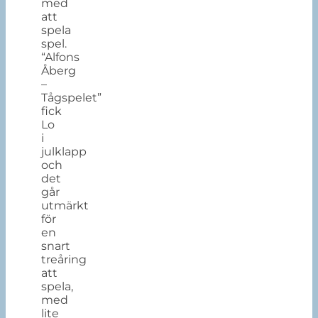
med
att
spela
spel.
“Alfons
Åberg
–
Tågspelet”
fick
Lo
i
julklapp
och
det
går
utmärkt
för
en
snart
treåring
att
spela,
med
lite