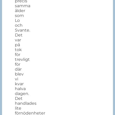
precis
samma
ålder
som
Lo
och
Svante.
Det
var
på
tok
för
trevligt
för
där
blev
vi
kvar
halva
dagen.
Det
handlades
lite
förnödenheter