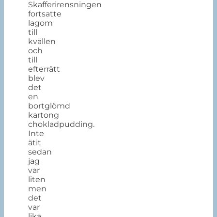
Skafferirensningen
fortsatte
lagom
till
kvällen
och
till
efterrätt
blev
det
en
bortglömd
kartong
chokladpudding.
Inte
ätit
sedan
jag
var
liten
men
det
var
lika