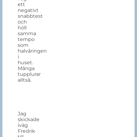
ett
negativt
snabbtest
och
höll
samma
tempo
som
halvåringen
i
huset.
Många
tupplurar
alltså.
Jag
skickade
iväg
Fredrik
till