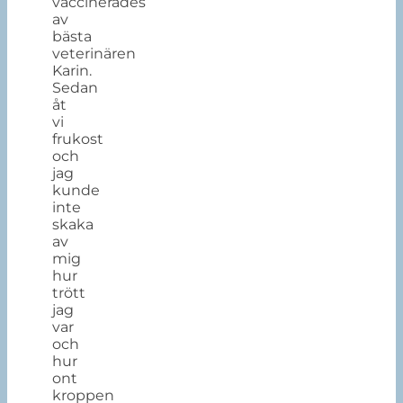
vaccinerades
av
bästa
veterinären
Karin.
Sedan
åt
vi
frukost
och
jag
kunde
inte
skaka
av
mig
hur
trött
jag
var
och
hur
ont
kroppen