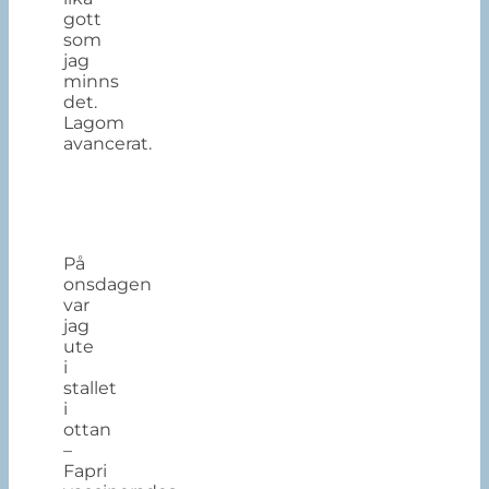
gott
som
jag
minns
det.
Lagom
avancerat.
På
onsdagen
var
jag
ute
i
stallet
i
ottan
–
Fapri