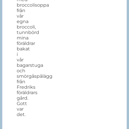
broccolisoppa
från
vår
egna
broccoli,
tunnbörd
mina
föräldrar
bakat
i
vår
bagarstuga
och
smörgåspålägg
från
Fredriks
föräldrars
gård.
Gott
var
det.