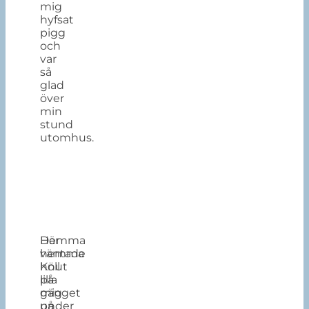
mig
hyfsat
pigg
och
var
så
glad
över
min
stund
utomhus.
Hemma
Där
väntade
hemma
Knut
höll
på
lilla
mig
gänget
under
på