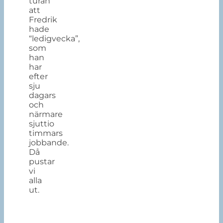
turan
att
Fredrik
hade
“ledigvecka”,
som
han
har
efter
sju
dagars
och
närmare
sjuttio
timmars
jobbande.
Då
pustar
vi
alla
ut.