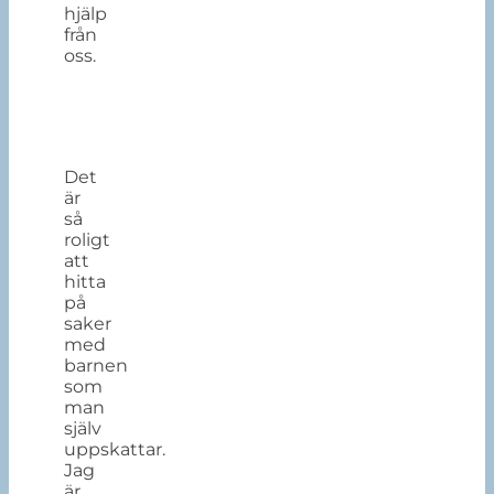
hjälp
från
oss.
Det
är
så
roligt
att
hitta
på
saker
med
barnen
som
man
själv
uppskattar.
Jag
är