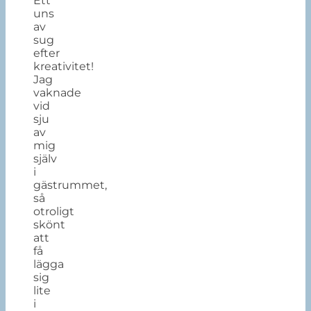
Ett
uns
av
sug
efter
kreativitet!
Jag
vaknade
vid
sju
av
mig
själv
i
gästrummet,
så
otroligt
skönt
att
få
lägga
sig
lite
i