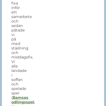
fixa
inför
ett
samarbete
och
sedan
påtade
vi
på
med
städning
och
middagsfix.
Vi
alla
landade
i
soffan
och
spelade
spel
(
Bamses
odlingsspel
,