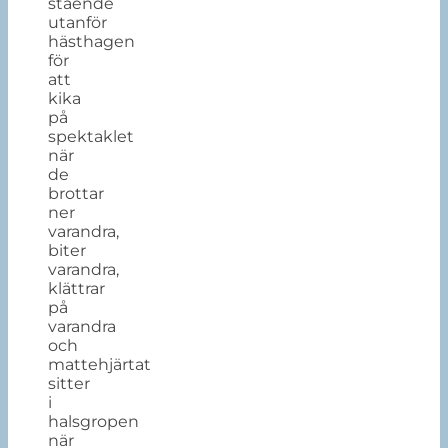
stående
utanför
hästhagen
för
att
kika
på
spektaklet
när
de
brottar
ner
varandra,
biter
varandra,
klättrar
på
varandra
och
mattehjärtat
sitter
i
halsgropen
när