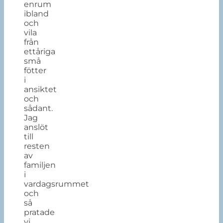
enrum
ibland
och
vila
från
ettåriga
små
fötter
i
ansiktet
och
sådant.
Jag
anslöt
till
resten
av
familjen
i
vardagsrummet
och
så
pratade
vi