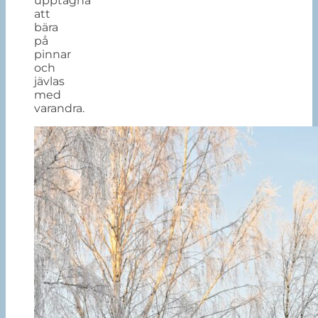
upptagna
att
bära
på
pinnar
och
jävlas
med
varandra.