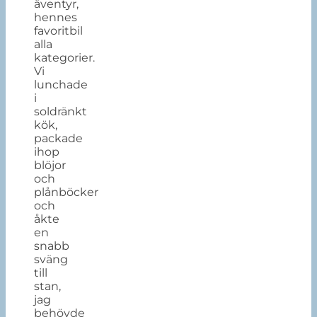
äventyr,
hennes
favoritbil
alla
kategorier.
Vi
lunchade
i
soldränkt
kök,
packade
ihop
blöjor
och
plånböcker
och
åkte
en
snabb
sväng
till
stan,
jag
behövde