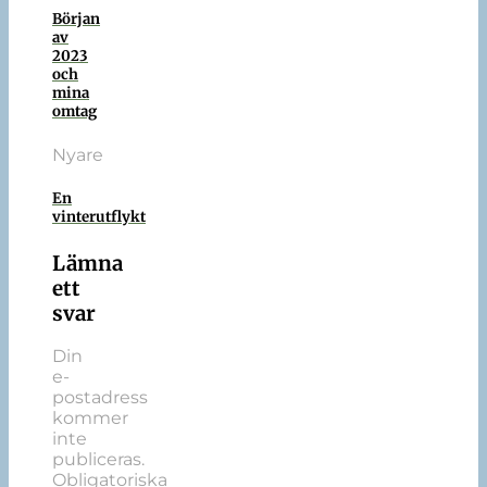
Början
av
2023
och
mina
omtag
Nyare
En
vinterutflykt
Lämna
ett
svar
Din
e-
postadress
kommer
inte
publiceras.
Obligatoriska