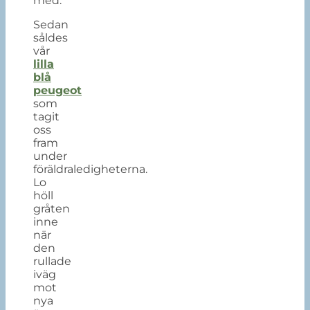
med.
Sedan
såldes
vår
lilla
blå
peugeot
som
tagit
oss
fram
under
föräldraledigheterna.
Lo
höll
gråten
inne
när
den
rullade
iväg
mot
nya