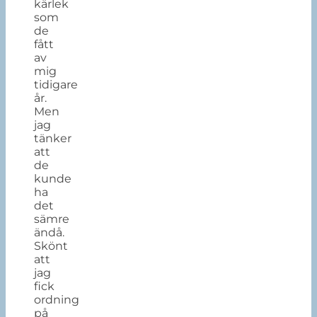
kärlek
som
de
fått
av
mig
tidigare
år.
Men
jag
tänker
att
de
kunde
ha
det
sämre
ändå.
Skönt
att
jag
fick
ordning
på