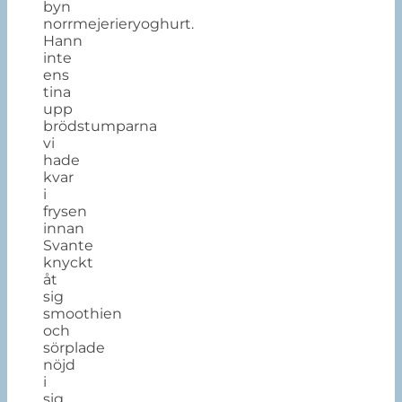
byn
norrmejerieryoghurt.
Hann
inte
ens
tina
upp
brödstumparna
vi
hade
kvar
i
frysen
innan
Svante
knyckt
åt
sig
smoothien
och
sörplade
nöjd
i
sig