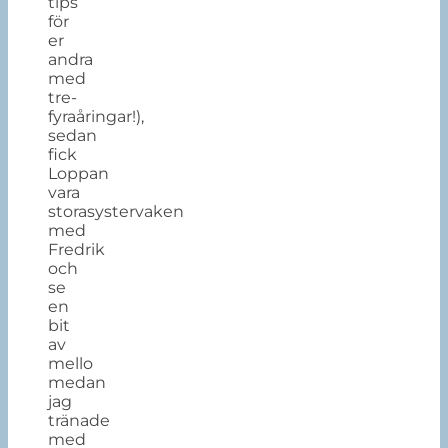
tips
för
er
andra
med
tre-
fyraåringar!),
sedan
fick
Loppan
vara
storasystervaken
med
Fredrik
och
se
en
bit
av
mello
medan
jag
tränade
med