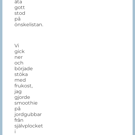
äta
gott
stod
på
önskelistan.
Vi
gick
ner
och
började
stöka
med
frukost,
jag
gjorde
smoothie
på
jordgubbar
från
självplocket
i