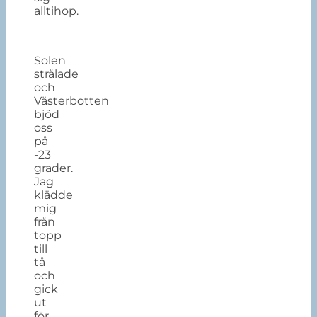
alltihop.
Solen
strålade
och
Västerbotten
bjöd
oss
på
-23
grader.
Jag
klädde
mig
från
topp
till
tå
och
gick
ut
för