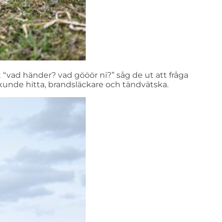
“vad händer? vad gööör ni?” såg de ut att fråga
kunde hitta, brandsläckare och tändvätska.