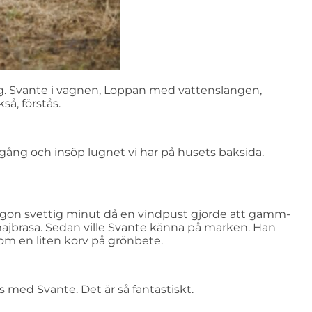
ig. Svante i vagnen, Loppan med vattenslangen,
å, förstås.
gång och insöp lugnet vi har på husets baksida.
någon svettig minut då en vindpust gjorde att gamm-
 majbrasa. Sedan ville Svante känna på marken. Han
 Som en liten korv på grönbete.
s med Svante. Det är så fantastiskt.