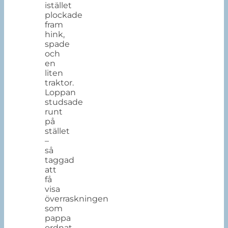
istället
plockade
fram
hink,
spade
och
en
liten
traktor.
Loppan
studsade
runt
på
stället
–
så
taggad
att
få
visa
överraskningen
som
pappa
ordnat