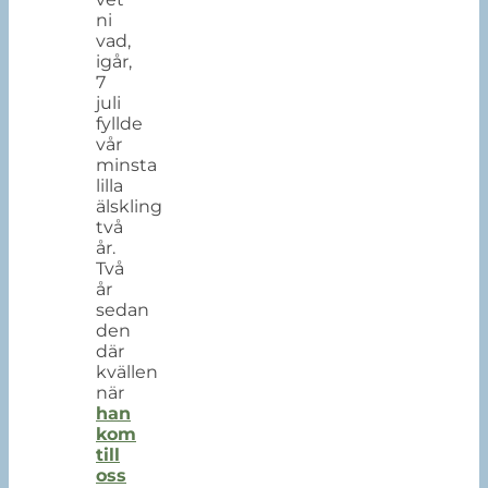
ni
vad,
igår,
7
juli
fyllde
vår
minsta
lilla
älskling
två
år.
Två
år
sedan
den
där
kvällen
när
han
kom
till
oss