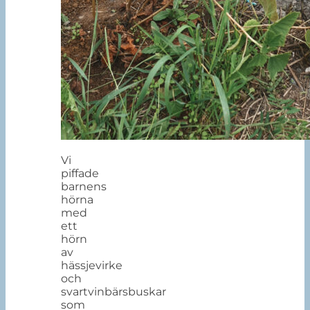
Vi
piffade
barnens
hörna
med
ett
hörn
av
hässjevirke
och
svartvinbärsbuskar
som