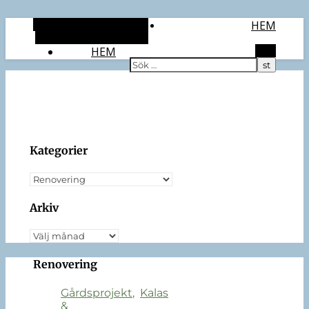
Alternativt sidopanel
HEM
Slumpmässig artikel
HEM
Sök
Kategorier
Kategorier
Arkiv
Arkiv
Renovering
Gårdsprojekt
,
Kalas
&