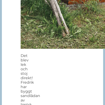
Det
blev
lek
och
stoj
direkt!
Fredrik
har
byggt
sandlådan
av
limträ