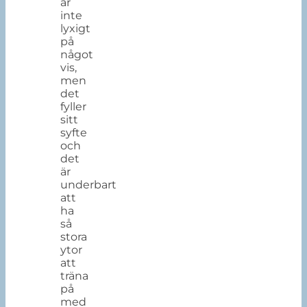
är
inte
lyxigt
på
något
vis,
men
det
fyller
sitt
syfte
och
det
är
underbart
att
ha
så
stora
ytor
att
träna
på
med