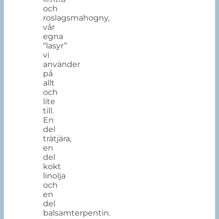
och
roslagsmahogny,
vår
egna
“lasyr”
vi
använder
på
allt
och
lite
till.
En
del
trätjära,
en
del
kokt
linolja
och
en
del
balsamterpentin.