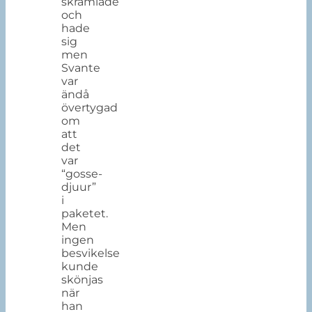
skramlade
och
hade
sig
men
Svante
var
ändå
övertygad
om
att
det
var
“gosse-
djuur”
i
paketet.
Men
ingen
besvikelse
kunde
skönjas
när
han