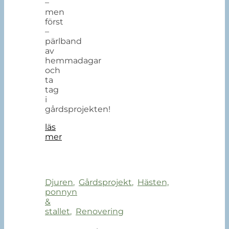
–
men
först
–
pärlband
av
hemmadagar
och
ta
tag
i
gårdsprojekten!
läs
mer
Djuren
,
Gårdsprojekt
,
Hästen,
ponnyn
&
stallet
,
Renovering