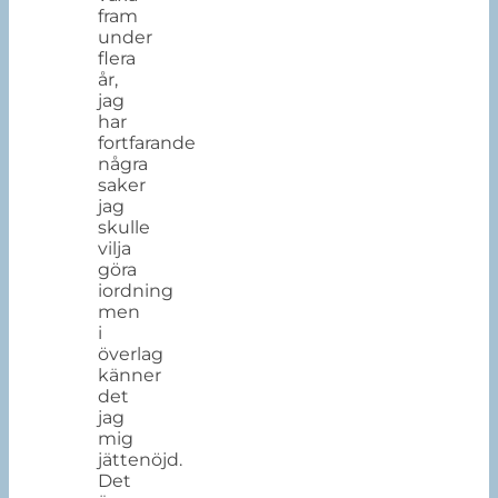
fram
under
flera
år,
jag
har
fortfarande
några
saker
jag
skulle
vilja
göra
iordning
men
i
överlag
känner
det
jag
mig
jättenöjd.
Det