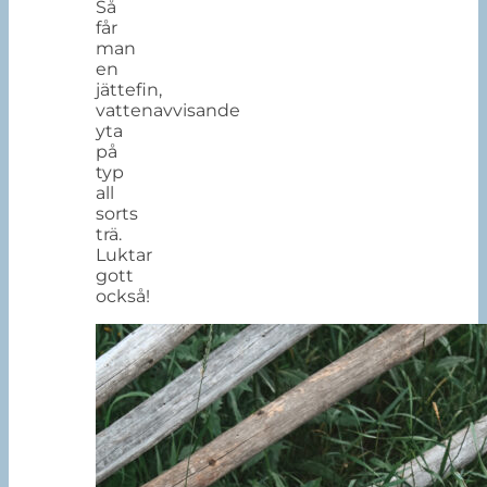
Så
får
man
en
jättefin,
vattenavvisande
yta
på
typ
all
sorts
trä.
Luktar
gott
också!