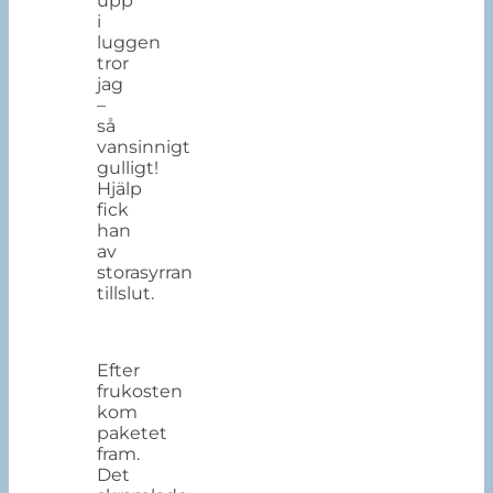
upp
i
luggen
tror
jag
–
så
vansinnigt
gulligt!
Hjälp
fick
han
av
storasyrran
tillslut.
Efter
frukosten
kom
paketet
fram.
Det