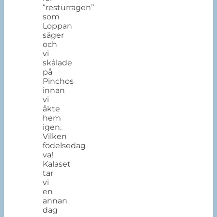
“resturragen”
som
Loppan
säger
och
vi
skålade
på
Pinchos
innan
vi
åkte
hem
igen.
Vilken
födelsedag
va!
Kalaset
tar
vi
en
annan
dag