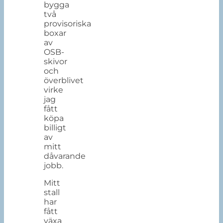
bygga
två
provisoriska
boxar
av
OSB-
skivor
och
överblivet
virke
jag
fått
köpa
billigt
av
mitt
dåvarande
jobb.
Mitt
stall
har
fått
växa