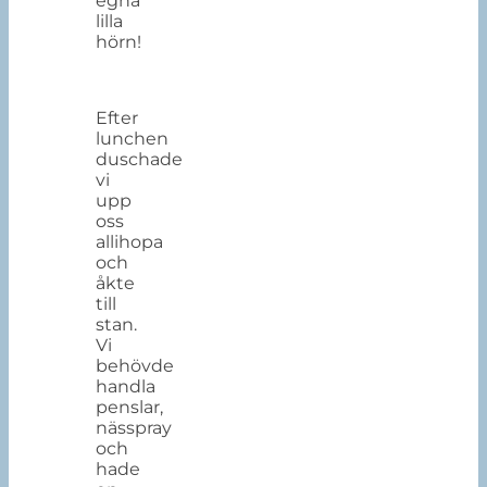
egna
lilla
hörn!
Efter
lunchen
duschade
vi
upp
oss
allihopa
och
åkte
till
stan.
Vi
behövde
handla
penslar,
nässpray
och
hade