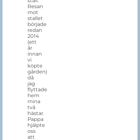
stall.
Resan
mot
stallet
började
redan
2014
(ett
år
innan
vi
köpte
gården)
då
jag
flyttade
hem
mina
två
hästar.
Pappa
hjälpte
oss
att