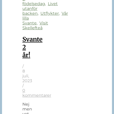
födelsedag
,
Livet
utanför
backen
,
Utflykter
,
Vår
lilla
Svante
,
Visit
Skellefteå
Svante
2
år!
/
8
juli,
2023
/
0
kommentarer
Nej
men
vet